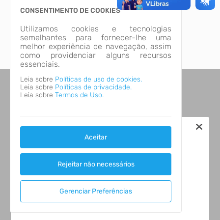
Adriano Marcel Zimmermann
CONSENTIMENTO DE COOKIES
Prefeito Municipal
Utilizamos cookies e tecnologias
semelhantes para fornecer-lhe uma
Dênis Luiz Lunelli
melhor experiência de navegação, assim
Vice-Prefeito Municipal
como providenciar alguns recursos
essenciais.
Leia sobre
Políticas de uso de cookies.
Leia sobre
Políticas de privacidade.
Leia sobre
Termos de Uso.
Aceitar
Rejeitar não necessários
Gerenciar Preferências